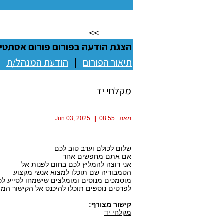
דף הבית
>>
פורום אסתטיקה
הצגת הודעה בפורום פורום אסתטי
תיאור הפורום
|
הודעת המנהל/ת
|
מקלחי יד
מאת:
Jun 03, 2025 || 08:55
rinabuvak
שלום לכולם וערב טוב לכם
אם אתם מחפשים אחר
מקלחי יד
אני רוצה להמליץ לכם בחום לפנות אל
הטמבוריה שם תוכלו למצוא אנשי מקצוע
מוסמכים מנוסים ומומלצים שישמחו לסייע לכ
לפרטים נוספים תוכלו להיכנס אל הקישור המצ
קישור מצורף:
מקלחי יד