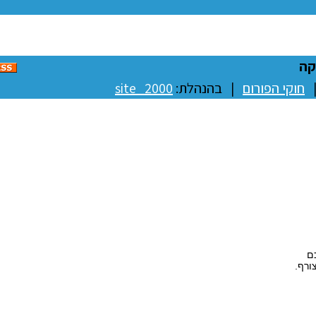
קה
חוקי הפורום
| בהנהלת:
site_2000
ם
ורף.