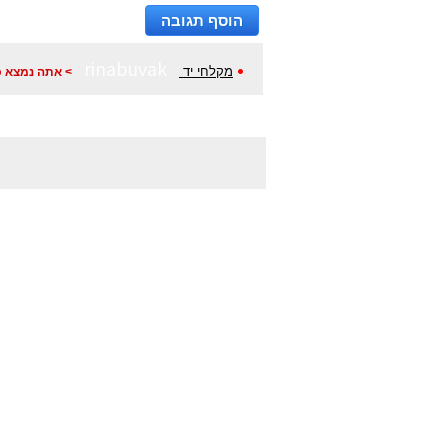
הוסף תגובה
rinabuvak
•
מקלחי יד
> אתה נמצא כ