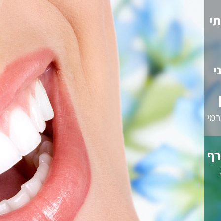
השאירו פרטים בטופס המצורף
תי
ואנו נמצא עבורכםאת 4 מרפאות
השיניים
האיכותיות והטובות ביותר,
י
הקרובות לביתכם
לום פנורמי
י
רף
ת
₪