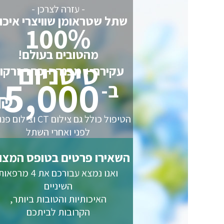
- עזרה לצרכן -
שתל שטראומן שוויצרי איכו
100%
מהטובים בעולם!
טיטניום
עקירה + מבנה + כתר זרקונ
5,000
ב-
₪
הטיפול כולל גם צילום CT וצי
לפני ואחרי השתל
שתל שטראומן שוויצרי איכות
100% טיטניום - מהטובים בעולם
השאירו פרטים בטופס המצו
עקירה + מבנה + כתר זרקוני
ב-5,000
ואנו נמצא עבורכם את 4 מרפאו
השיניים
האיכותיות והטובות ביותר,
בלבד
הקרובות לביתכם