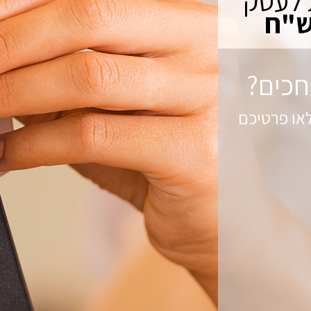
 לעסק
חכים?