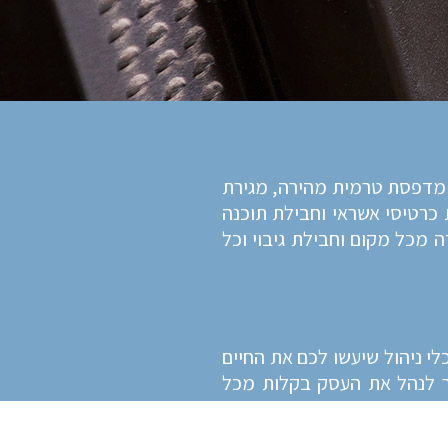
מיוחד לסוף שנה הכולל: קופה ממוחשבת 15" מקצועית, מדפסת טרמית מהירה, מגירת
רטיסי אשראי וחבילת תוכנה
י מרוחק לעבודה מכל מקום וחבילת גיבוי וכל
לי ניהול שיעשו לכם את החיים
רטפון, משרד אחורי מרוחק (online back office) המאפשר לנהל את העסק בקלות מכל