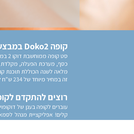
קופה Doko2 במבצע לשנה החדשה!
כסף, מערכת הפעלה, מקלדת, 
זה במחיר מיוחד של 234 ש"ח לחודש כפול 36 תשלומים* המחירים לא כוללים מע"מ.
רוצים להתקדם לקופה
עוברים לקופה בענן של דוקופוי
מקום בעולם, ניהול מלאי חכם ו