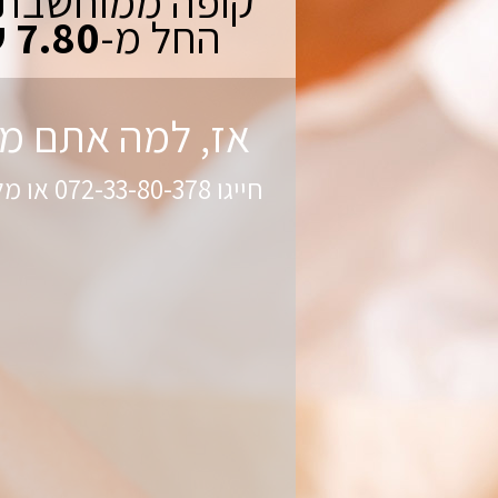
קופה ממוחשבת
החל מ-
7.80 ש"ח
אז, למה אתם מ
חייגו 072-33-80-378 או מלאו פרטיכם