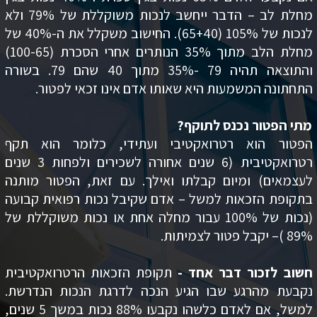
מחלת לב – הדבר ייחשב לנכות משוקללת של 79% ולא
לנכות של 105% (65+40). החישוב משקלל את ה-40% של
מחלת הלב מתוך 35% הנותרים אחרי הסכרת (100-65)
והתוצאה תהיה 79 -35% מתוך 40 שהם 79. בשורה
התחתונה המשמעות היא שאותו אדם אינו זכאי לפטור.
מתי הפטור נכנס לתוקף?
הפטור הוא רטרואקטיבי ועתידי, כלומר הוא תקף
רטרואקטיבית (6 שנים אחורה לשכירים ולפחות 3 שנים
לעצמאים) ומיום קבלתו ואילך. עם זאת, הפטור מותנה
בתקופת הזכאות למשל – אדם שקיבל נכות רפואית קבועה
(נכות של 100% עבור מחלה אחת או נכות משוקללת של
89% )– יקבל פטור לצמיתות.
חשוב לזכור דבר אחד -
תקופת הזכאות הרטרואקטיבית
נקבעת מהרגע שבו הגיע הנכה לדרגת הנכות הנדרשת.
למשל, אם לאדם כלשהו נקבעו 88% נכות במשך 5 שנים,