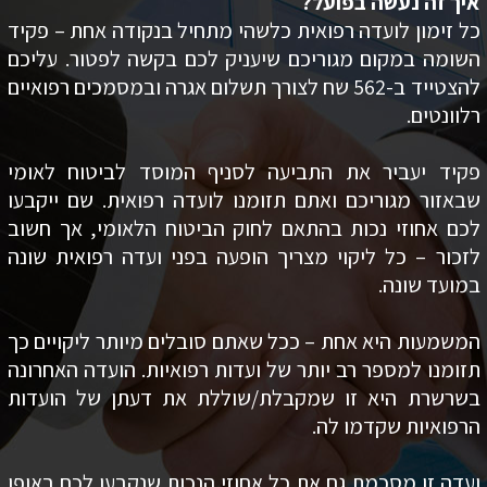
איך זה נעשה בפועל?
כל זימון לועדה רפואית כלשהי מתחיל בנקודה אחת – פקיד
השומה במקום מגוריכם שיעניק לכם בקשה לפטור. עליכם
להצטייד ב-562 שח לצורך תשלום אגרה ובמסמכים רפואיים
רלוונטים.
פקיד יעביר את התביעה לסניף המוסד לביטוח לאומי
שבאזור מגוריכם ואתם תזומנו לועדה רפואית. שם ייקבעו
לכם אחוזי נכות בהתאם לחוק הביטוח הלאומי, אך חשוב
לזכור – כל ליקוי מצריך הופעה בפני ועדה רפואית שונה
במועד שונה.
המשמעות היא אחת – ככל שאתם סובלים מיותר ליקויים כך
תזומנו למספר רב יותר של ועדות רפואיות. הועדה האחרונה
בשרשרת היא זו שמקבלת/שוללת את דעתן של הועדות
הרפואיות שקדמו לה.
ועדה זו מסכמת גם את כל אחוזי הנכות שנקבעו לכם באופן