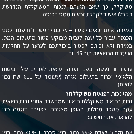
משוקלל, כך שאם הגעתם לנכות המשוקללת הנדרשת
תקבלו אישור לקבלת זכאות ממס הכנסה.
במידה ואתם זכאים לפטור – עליכם להגיש דו"ח שנתי למס
הכנסה עבור כל שנה לגביה מבוקש פטור מתשלום המס.
במידה ולא זכיתם לפטור ביכולתכם לערער על החלטות
הוועדות הרפואיות תוך 45 יום.
ערעור זה נעשה בפני וועדה רפואית לעררים של הביטוח
הלאומי וכרוך בתשלום אגרה (שעומד על 811 שח נכון
להיום).
מהי נכות רפואית משוקללת?
נכות רפואית משוקללת היא זו שמחשבת אחוזי נכות רפואית
עקב מספר מחלות באופן מצטבר. לפניכם דוגמה כדי
להראות את החישוב:
אם נקבעו לאדם 65% נכות בגין סכרת ו-40% נכות בגין