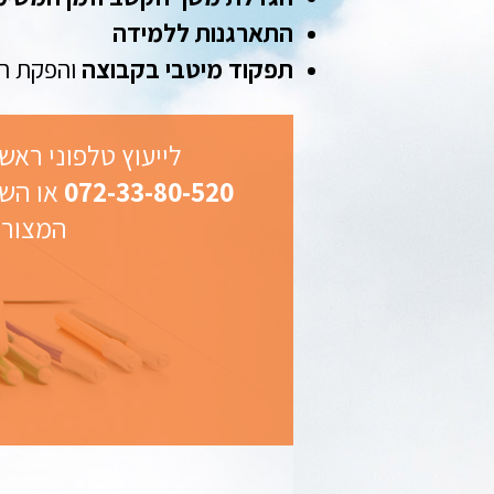
התארגנות ללמידה
תפקוד מיטבי בקבוצה
והפקת ה
לייעוץ טלפוני ראשו
072-33-80-520
או השא
המצורף