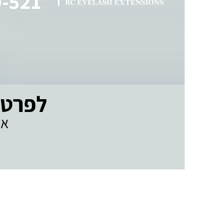
0-521
לפרטים נו
או