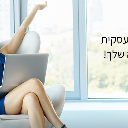
​לפרטים נוספים חייגו
או מלאו פרטיכם ונחזור בהקדם
072-33-80-
630
 שלך!
יה