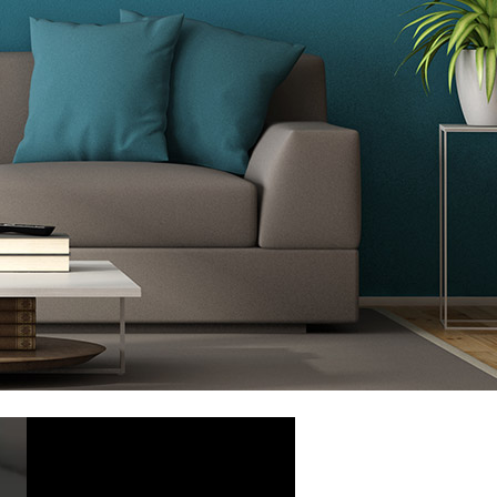
-80-
2
או מלאו פ